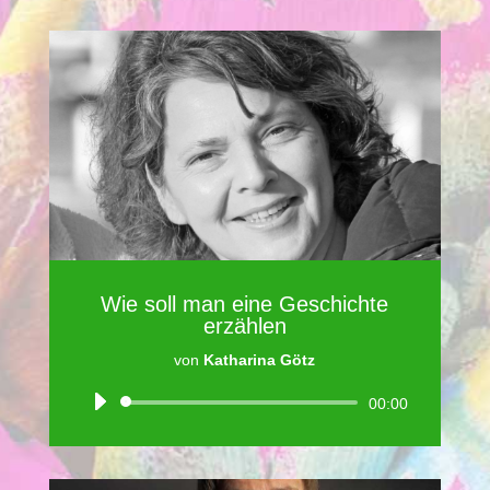
Wie soll man eine Geschichte
erzählen
von
Katharina Götz
Audio-
00:00
Player